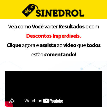
Veja como
Você
vai ter
Resultados
e com
Descontos Imperdíveis.
Clique
agora e
assista
ao
vídeo
que
todos
estão
comentando!